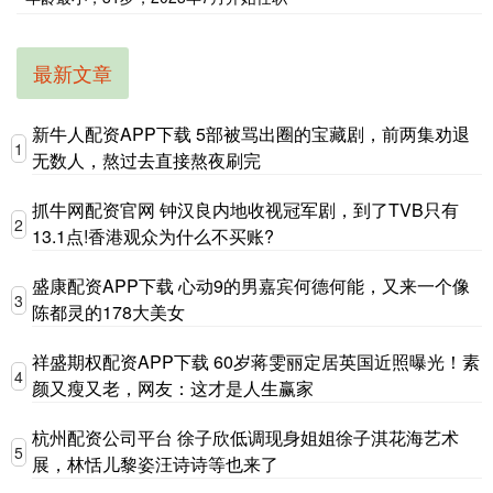
最新文章
新牛人配资APP下载 5部被骂出圈的宝藏剧，前两集劝退
1
无数人，熬过去直接熬夜刷完
抓牛网配资官网 钟汉良内地收视冠军剧，到了TVB只有
2
13.1点!香港观众为什么不买账?
盛康配资APP下载 心动9的男嘉宾何德何能，又来一个像
3
陈都灵的178大美女
祥盛期权配资APP下载 60岁蒋雯丽定居英国近照曝光！素
4
颜又瘦又老，网友：这才是人生赢家
杭州配资公司平台 徐子欣低调现身姐姐徐子淇花海艺术
5
展，林恬儿黎姿汪诗诗等也来了