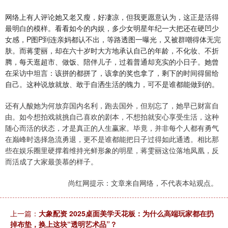
网络上有人评论她又老又瘦，好凄凉，但我更愿意认为，这正是活得
最明白的模样。看看如今的内娱，多少女明星年纪一大把还在硬凹少
女感，P图P到连亲妈都认不出，等路透图一曝光，又被群嘲得体无完
肤。而蒋雯丽，却在六十岁时大方地承认自己的年龄，不化妆、不折
腾，每天逛超市、做饭、陪伴儿子，过着普通却充实的小日子。她曾
在采访中坦言：该拼的都拼了，该拿的奖也拿了，剩下的时间得留给
自己。这种说放就放、敢于自洒生活的魄力，可不是谁都能做到的。
还有人酸她为何放弃国内名利，跑去国外，但别忘了，她早已财富自
由。如今想拍戏就挑自己喜欢的剧本，不想拍就安心享受生活，这种
随心而活的状态，才是真正的人生赢家。毕竟，并非每个人都有勇气
在巅峰时选择急流勇退，更不是谁都能把日子过得如此通透。相比那
些在娱乐圈里硬撑着维持光鲜形象的明星，蒋雯丽这位落地凤凰，反
而活成了大家最羡慕的样子。
尚红网提示：文章来自网络，不代表本站观点。
上一篇：
大象配资 2025桌面美学天花板：为什么高端玩家都在扔
掉布垫，换上这块“透明艺术品”？