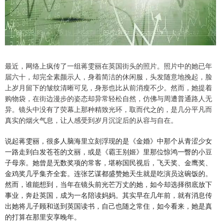
最近，网络上疯传了一组蒋雯丽在英国街头的照片。照片中的她已年
届六十，却完全素颜示人，身着简洁的休闲服，头发随意地挽起，脸
上岁月留下的皱纹清晰可见，身形也比从前消瘦不少。然而，她提着
购物袋，在街边漫步的姿态却异常轻松自然，仿佛与周遭普通路人无
异。镜头中没有了荧幕上那种精致光环，取而代之的，是几分平凡而
真实的烟火气息，让人感受到岁月沉淀后的从容与自在。
说起蒋雯丽，很多人脑海里立刻浮现的是《金婚》中那个从青涩少女
一路走到白发苍苍的文丽，或是《霸王别姬》里那位惊鸿一瞥的小豆
子母亲。她曾是无数奖项的常客，堪称国民视后，飞天奖、金鹰奖、
金鸡奖几乎集齐全套。连张艺谋都盛赞她天生就是吃演员这碗饭的。
然而，谁能想到，当年在镜头前光芒万丈的她，如今却选择彻底放下
事业，奔赴英国，成为一名陪读妈妈。其实早在几年前，就有消息传
出她将儿子顾和送到英国读书，自己也随之常住，如今看来，她是真
的打算在那里安享晚年。