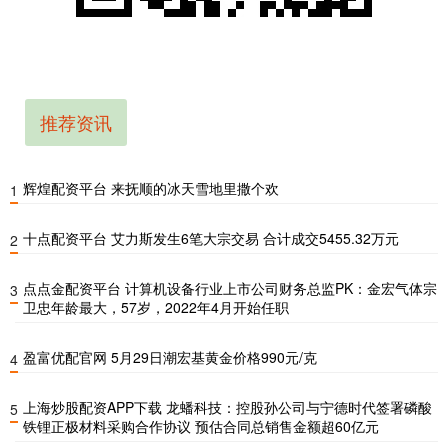
推荐资讯
辉煌配资平台 来抚顺的冰天雪地里撒个欢
1
十点配资平台 艾力斯发生6笔大宗交易 合计成交5455.32万元
2
点点金配资平台 计算机设备行业上市公司财务总监PK：金宏气体宗
3
卫忠年龄最大，57岁，2022年4月开始任职
盈富优配官网 5月29日潮宏基黄金价格990元/克
4
上海炒股配资APP下载 龙蟠科技：控股孙公司与宁德时代签署磷酸
5
铁锂正极材料采购合作协议 预估合同总销售金额超60亿元