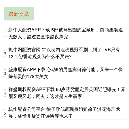
最新文章
新牛人配资APP下载 5部被骂出圈的宝藏剧，前两集劝退
1
无数人，熬过去直接熬夜刷完
抓牛网配资官网 钟汉良内地收视冠军剧，到了TVB只有
2
13.1点!香港观众为什么不买账?
盛康配资APP下载 心动9的男嘉宾何德何能，又来一个像
3
陈都灵的178大美女
祥盛期权配资APP下载 60岁蒋雯丽定居英国近照曝光！素
4
颜又瘦又老，网友：这才是人生赢家
杭州配资公司平台 徐子欣低调现身姐姐徐子淇花海艺术
5
展，林恬儿黎姿汪诗诗等也来了