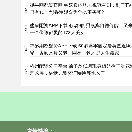
抓牛网配资官网 钟汉良内地收视冠军剧，到了TV
2
只有13.1点!香港观众为什么不买账?
盛康配资APP下载 心动9的男嘉宾何德何能，又
3
一个像陈都灵的178大美女
祥盛期权配资APP下载 60岁蒋雯丽定居英国近照
4
光！素颜又瘦又老，网友：这才是人生赢家
杭州配资公司平台 徐子欣低调现身姐姐徐子淇花
5
艺术展，林恬儿黎姿汪诗诗等也来了
友情链接：