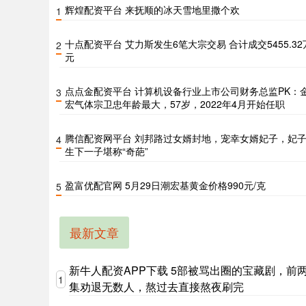
辉煌配资平台 来抚顺的冰天雪地里撒个欢
1
十点配资平台 艾力斯发生6笔大宗交易 合计成交5455.32
2
元
点点金配资平台 计算机设备行业上市公司财务总监PK：
3
宏气体宗卫忠年龄最大，57岁，2022年4月开始任职
腾信配资网平台 刘邦路过女婿封地，宠幸女婿妃子，妃
4
生下一子堪称“奇葩”
盈富优配官网 5月29日潮宏基黄金价格990元/克
5
最新文章
新牛人配资APP下载 5部被骂出圈的宝藏剧，前
1
集劝退无数人，熬过去直接熬夜刷完