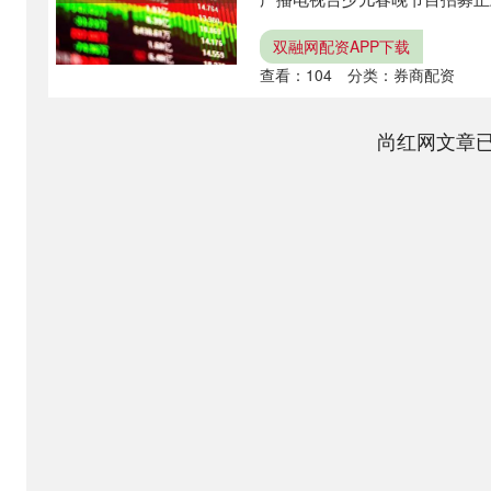
论你....
双融网配资APP下载
查看：
104
分类：
券商配资
尚红网文章