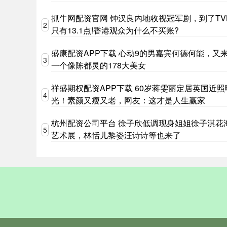
抓牛网配资官网 钟汉良内地收视冠军剧，到了TV
2
只有13.1点!香港观众为什么不买账?
盛康配资APP下载 心动9的男嘉宾何德何能，又
3
一个像陈都灵的178大美女
祥盛期权配资APP下载 60岁蒋雯丽定居英国近照
4
光！素颜又瘦又老，网友：这才是人生赢家
杭州配资公司平台 徐子欣低调现身姐姐徐子淇花
5
艺术展，林恬儿黎姿汪诗诗等也来了