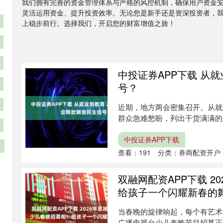
我们拥有完善的资金管理体系与严格的风控机制，确保用户资金
灵活运用资金、提升投资效率。无论您是新手还是资深投资者，
上稳步前行。选择我们，开启您的财富增值之旅！
中投证券APP下载 从就
号？
近期，地方两会密集召开。从就
群众急难愁盼，列出干货满满的
障 ....
中投证券APP下载
查看：
191
分类：
券商配资开户
双融网配资APP下载 
给孩子一个闪耀新春的
当春晚的旋律响起，每个有艺术
广播电视台少儿春晚节目招募正