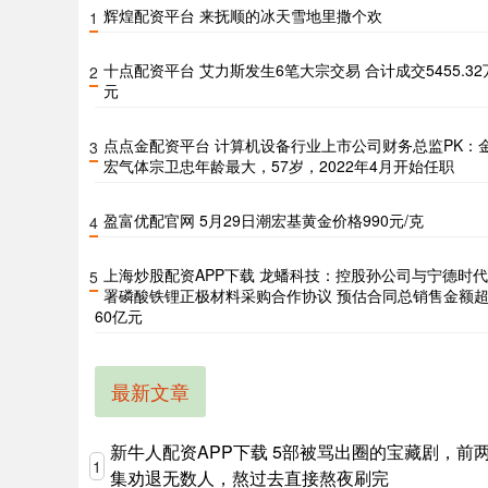
辉煌配资平台 来抚顺的冰天雪地里撒个欢
1
十点配资平台 艾力斯发生6笔大宗交易 合计成交5455.32
2
元
点点金配资平台 计算机设备行业上市公司财务总监PK：
3
宏气体宗卫忠年龄最大，57岁，2022年4月开始任职
盈富优配官网 5月29日潮宏基黄金价格990元/克
4
上海炒股配资APP下载 龙蟠科技：控股孙公司与宁德时
5
署磷酸铁锂正极材料采购合作协议 预估合同总销售金额
60亿元
最新文章
新牛人配资APP下载 5部被骂出圈的宝藏剧，前
1
集劝退无数人，熬过去直接熬夜刷完