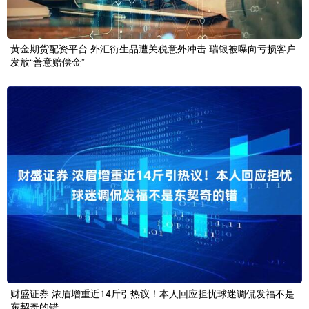
黄金期货配资平台 外汇衍生品遭关税意外冲击 瑞银被曝向亏损客户
发放“善意赔偿金”
财盛证券 浓眉增重近14斤引热议！本人回应担忧球迷调侃发福不是
东契奇的错