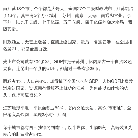
而江苏13个市，个个都是大哥大。全国27个二级财政城市，江苏就占
了13个。其中有5个万亿城市：苏州、南京、无锡、南通和常州。余
下的，以九千亿级、七千亿级、五千亿级、四千亿级的梯次格局，紧
随其后。
财政独立，无需上缴省，直接上缴国家。最后一名连云港，在全国排
名第71，都是全国百强。
光上市公司就有700多家。GDP扛把子苏州，比内蒙古一个自治区还
要多。连昆山一个县的GDP，都超过一些省会城市。
面积占1%，人口占6%，却贡献了全国10%的GDP。人均GDP比肩欧
洲发达国家。资源拥有量算不上优势的江苏，为何能以如此快的势
头，保持高速增长？
江苏地形平坦，平原面积占86%，省内交通发达，高铁“市市通”，全
部纳入高铁网，实现3小时生活圈。
每个城市都有自己独特的制造业，以半导体、生物医药、高端装备为
核心的制造业占84%。