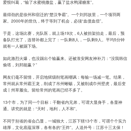
爱恨纠葛，“输了水蜜桃撒盐，赢了盐水鸭灌糖浆”。
最得劲的是徐州和宿迁的“楚汉争霸”。一个刘邦故里，一个项羽两
家。2000年的世仇，终于等到了机会，必须“血债血偿”。
于是，这场比赛，光队医，就上场19次，6人被担架抬走，最后，预
备队打光了，连替补都上完了：一队剩8人，一队剩9人。平均5分钟
就有一人被踢下场。
如此激烈火爆，也没踢出个输赢来。还被淮安网友神补刀：“没我韩信
偷塔，刘邦能赢？”
网友们毫不留情，开启地狱级削笔画嘲讽：每输一场减一笔。结果，
常州就从常州霸王龙，削成了吊州蜥蜴，又被削成巾州壁虎，最后变
成丨州草履虫。留给常州的笔画已经不多了。
13个市，为了同一个目标：干翻省内兄弟，可谓大显身手，各显神
通。讲究的就是：“天时，地利，人不和”。
不同于别省的省会凸显，一城独大，江苏下辖13个市，可谓个个实力
雄厚，文化底蕴深厚，各有各的“王炸”。人送外号：江苏十三太保！