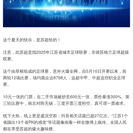
这个夏天的快乐，是苏超给的！
注意，此苏超是指2025年江苏省城市足球联赛，非彼苏格兰足球超级
联赛。
这个由草根组成的足球赛，意外火爆全网，自5月10日开赛以来，前
两轮12场比赛，场均观众达8798人，远超中甲、中超这些职业足球
赛。
10元一张的门票，在二手市场被炒至600元一张，票价暴涨300%。第
三轮比赛中，南京对阵无锡，三度开票三度秒空。真可谓一票难求。
线下火热，线上更是盛况空前：抖音相关话题已超27亿次。“江苏1个
省踢出13个省PK的感觉”等话题像病毒一样在微博上疯传。全国人民
都在享受苏超的爆火趣味梗。