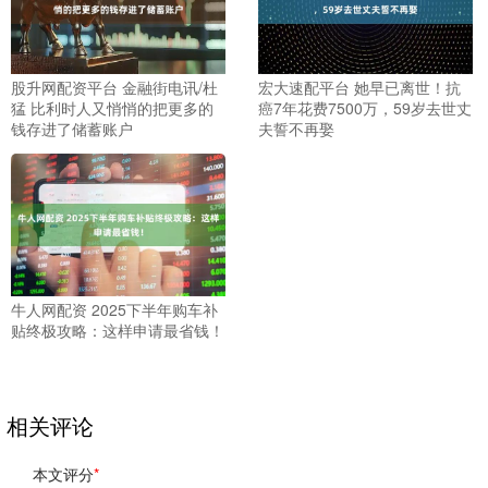
股升网配资平台 金融街电讯/杜
宏大速配平台 她早已离世！抗
猛 比利时人又悄悄的把更多的
癌7年花费7500万，59岁去世丈
钱存进了储蓄账户
夫誓不再娶
牛人网配资 2025下半年购车补
贴终极攻略：这样申请最省钱！
相关评论
本文评分
*