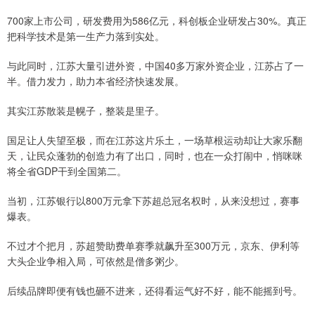
700家上市公司，研发费用为586亿元，科创板企业研发占30%。真正
把科学技术是第一生产力落到实处。
与此同时，江苏大量引进外资，中国40多万家外资企业，江苏占了一
半。借力发力，助力本省经济快速发展。
其实江苏散装是幌子，整装是里子。
国足让人失望至极，而在江苏这片乐土，一场草根运动却让大家乐翻
天，让民众蓬勃的创造力有了出口，同时，也在一众打闹中，悄咪咪
将全省GDP干到全国第二。
当初，江苏银行以800万元拿下苏超总冠名权时，从来没想过，赛事
爆表。
不过才个把月，苏超赞助费单赛季就飙升至300万元，京东、伊利等
大头企业争相入局，可依然是僧多粥少。
后续品牌即便有钱也砸不进来，还得看运气好不好，能不能摇到号。