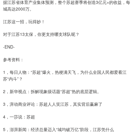
据江苏省体育产业集体预测，整个苏超赛季将创造3亿元+的收益，每
城高达2000万。
江苏这一招，玩得妙！
对于江苏13太保，你更支持哪支球队呢？
-END-
参考资料：
1，每日人物：“苏超”爆火，热梗满天飞，为什么全国人民都爱看江
苏“内斗”？
2，新华视点：拆解现象级话题“苏超”热的底层逻辑。
3，湃动商业评论：苏超人人笑江苏，其实背后赢麻了
4，一莎说：苏超
5，澎湃新闻：经济总量迈入“城均破万亿”阶段，江苏凭什么