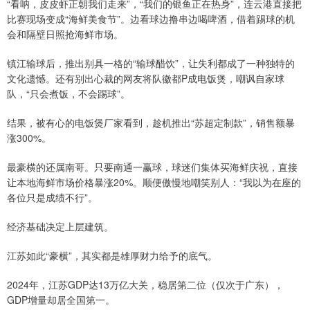
“看呐，皮皮虾正朝我们走来”，“我们的银鱼正在热身”，连云港直接把
比赛现场变成“海鲜美食节”。边看球边撸串边喝啤酒，借着踢球的机
会和隔壁日照抢海鲜市场。
镇江输球后，推出别具一格的“输球醋饮”，让失利都成了一种独特的
文化遗憾。还有别出心裁的网友将队徽都P成电饭煲，嘲讽自家球
队，“只会煮饭，不会踢球”。
结果，被有心的电饭煲厂家看到，趁机推出“苏超定制款”，销售额暴
涨300%。
最豪横的还属南哥。只要南通一赢球，球迷们集体买海鲜庆祝，直接
让本地海鲜市场价格暴涨20%。顺便傲慢地嘲笑别人：“我以为在座的
各位只是成绩不行”。
经济基础决定上层建筑。
江苏如此“豪横”，其实都是雄厚财力给予的底气。
2024年，江苏GDP达13万亿大关，稳居第二位（仅次于广东），
GDP增量却居全国第一。