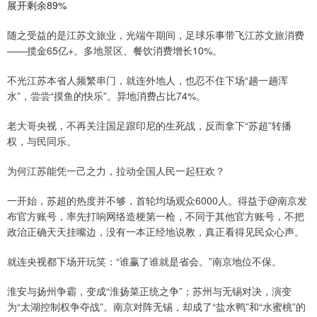
展开剩余89%
随之受益的是江苏文旅业，光端午期间，足球乐事带飞江苏文旅消费
——揽金65亿+。多地景区、餐饮消费增长10%。
不光江苏本省人频繁串门，就连外地人，也忍不住下场“趟一趟浑
水”，尝尝“摸鱼的快乐”。异地消费占比74%。
老大哥央视，不再关注国足跟印尼的生死战，反而拿下“苏超”转播
权，与民同乐。
为何江苏能凭一己之力，拉动全国人民一起狂欢？
一开始，苏超的热度并不够，首轮均场观众6000人。得益于@南京发
布官方账号，率先打响网络造梗第一枪，不同于其他官方账号，不把
政治正确天天挂嘴边，没有一本正经地说教，真正看得见民众心声。
就连央视都下场开玩笑：“谁赢了谁就是省会。”南京地位不保。
淮安与扬州争霸，变成“淮扬菜正统之争”；苏州与无锡对决，演变
为“太湖控制权争夺战”。南京对阵无锡，却成了“盐水鸭”和“水蜜桃”的