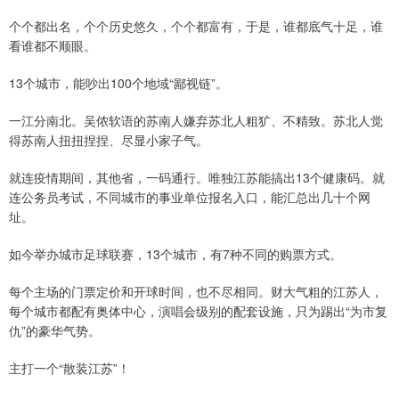
个个都出名，个个历史悠久，个个都富有，于是，谁都底气十足，谁
看谁都不顺眼。
13个城市，能吵出100个地域“鄙视链”。
一江分南北。吴侬软语的苏南人嫌弃苏北人粗犷、不精致。苏北人觉
得苏南人扭扭捏捏、尽显小家子气。
就连疫情期间，其他省，一码通行。唯独江苏能搞出13个健康码。就
连公务员考试，不同城市的事业单位报名入口，能汇总出几十个网
址。
如今举办城市足球联赛，13个城市，有7种不同的购票方式。
每个主场的门票定价和开球时间，也不尽相同。财大气粗的江苏人，
每个城市都配有奥体中心，演唱会级别的配套设施，只为踢出“为市复
仇”的豪华气势。
主打一个“散装江苏”！