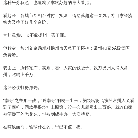
这种平分秋色，也造就了本次苏超的最大看点。
看起来，各城市互相不对付，实则，借助苏超这一春风，将自家经济
实力又拉了好几个台阶。
常州虽然0：3不敌扬州，丢了面。
但转身，常州文旅局就对扬州市民敞开了怀抱：常州40家5A级景区，
免费游。
表面上，胸怀宽广，实则，看中人家的钱袋子。数万扬州人涌入常
州，吃喝上千万。
这经济仗打得漂亮。
“南哥”之争那一战，“叫南哥”的梗一出来，脑袋转得飞快的常州人又看
到了商机，同款手提袋挂上橱窗，没一会儿就卖出上百份。就连自家
被笑惨了的恐龙妹，也被制成手办，大卖特卖。
在赚钱面前，输球什么的，早已不值一提。