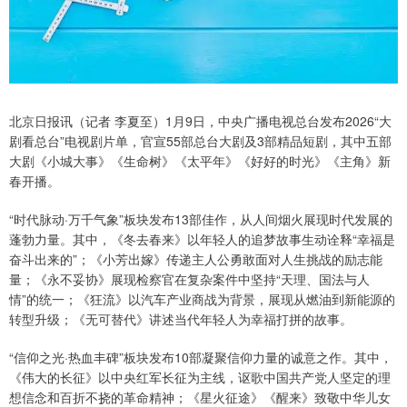
北京日报讯（记者 李夏至）1月9日，中央广播电视总台发布2026“大
剧看总台”电视剧片单，官宣55部总台大剧及3部精品短剧，其中五部
大剧《小城大事》《生命树》《太平年》《好好的时光》《主角》新
春开播。
“时代脉动·万千气象”板块发布13部佳作，从人间烟火展现时代发展的
蓬勃力量。其中，《冬去春来》以年轻人的追梦故事生动诠释“幸福是
奋斗出来的”；《小芳出嫁》传递主人公勇敢面对人生挑战的励志能
量；《永不妥协》展现检察官在复杂案件中坚持“天理、国法与人
情”的统一；《狂流》以汽车产业商战为背景，展现从燃油到新能源的
转型升级；《无可替代》讲述当代年轻人为幸福打拼的故事。
“信仰之光·热血丰碑”板块发布10部凝聚信仰力量的诚意之作。其中，
《伟大的长征》以中央红军长征为主线，讴歌中国共产党人坚定的理
想信念和百折不挠的革命精神；《星火征途》《醒来》致敬中华儿女