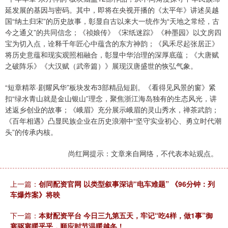
延发展的基因与密码。其中，即将在央视开播的《太平年》讲述吴越
国“纳土归宋”的历史故事，彰显自古以来大一统作为“天地之常经，古
今之通义”的共同信念；《祯娘传》《宋纸迷踪》《种墨园》以文房四
宝为切入点，诠释千年匠心中蕴含的东方神韵；《风禾尽起张居正》
将历史意蕴和现实观照相融合，彰显中华治理的深厚底蕴；《大唐赋
之破阵乐》《大汉赋（武帝篇）》展现汉唐盛世的恢弘气象。
“短章精萃·剧耀风华”板块发布3部精品短剧。《看得见风景的窗》紧
扣“绿水青山就是金山银山”理念，聚焦浙江海岛独有的生态风光，讲
述返乡创业的故事；《峨眉》充分展示峨眉的灵山秀水，禅茶武韵；
《百年相遇》凸显民族企业在历史浪潮中“坚守实业初心、勇立时代潮
头”的传承内核。
尚红网提示：文章来自网络，不代表本站观点。
上一篇：
创同配资官网 以类型叙事深诘“电车难题” 《96分钟：列
车爆炸案》将映
下一篇：
本财配资平台 今日三九第五天，牢记“吃4样，做1事”御
寒驱寒暖乎乎，顺应时节温暖越冬！