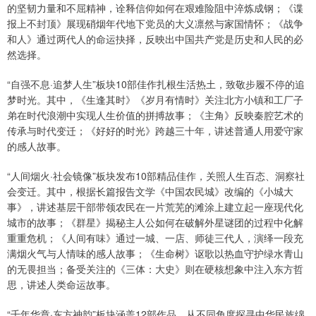
的坚韧力量和不屈精神，诠释信仰如何在艰难险阻中淬炼成钢；《谍
报上不封顶》展现硝烟年代地下党员的大义凛然与家国情怀；《战争
和人》通过两代人的命运抉择，反映出中国共产党是历史和人民的必
然选择。
“自强不息·追梦人生”板块10部佳作扎根生活热土，致敬步履不停的追
梦时光。其中，《生逢其时》《岁月有情时》关注北方小镇和工厂子
弟在时代浪潮中实现人生价值的拼搏故事；《主角》反映秦腔艺术的
传承与时代变迁；《好好的时光》跨越三十年，讲述普通人用爱守家
的感人故事。
“人间烟火·社会镜像”板块发布10部精品佳作，关照人生百态、洞察社
会变迁。其中，根据长篇报告文学《中国农民城》改编的《小城大
事》，讲述基层干部带领农民在一片荒芜的滩涂上建立起一座现代化
城市的故事；《群星》揭秘主人公如何在破解外星谜团的过程中化解
重重危机；《人间有味》通过一城、一店、师徒三代人，演绎一段充
满烟火气与人情味的感人故事；《生命树》讴歌以热血守护绿水青山
的无畏担当；备受关注的《三体：大史》则在硬核想象中注入东方哲
思，讲述人类命运故事。
“千年华章·东方神韵”板块涵盖12部作品，从不同角度探寻中华民族绵