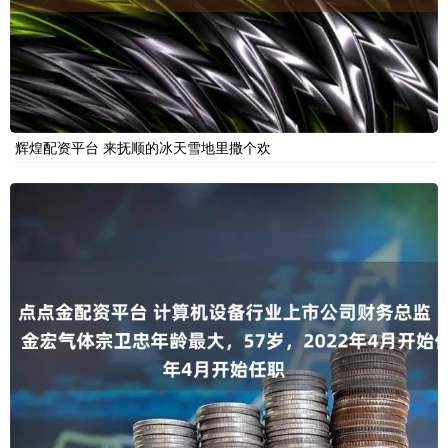
辉煌配资平台 来抚顺的冰天雪地里撒个欢